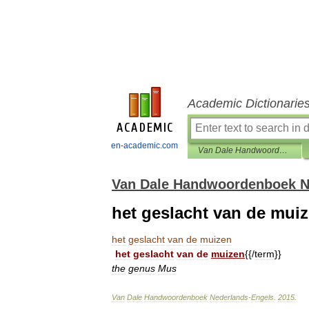
Academic Dictionarie
en-academic.com
Van Dale Handwoordenboek Nederlands-Engels
Van Dale Handwoordenboek N
het geslacht van de mui
het
geslacht
van
de
muizen
het
geslacht
van
de
muizen
{{/
term
}}
the
genus
Mus
Van
Dale
Handwoordenboek
Nederlands
-
Engels
.
2015
.