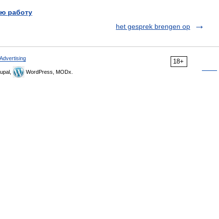
ю работу
het gesprek brengen op
Advertising
18+
upal,
WordPress, MODx.