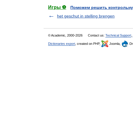
Игры ⚽
Поможем решить контрольну
het geschut in stelling brengen
© Academic, 2000-2026
Contact us:
Technical Support
,
Dictionaries export
, created on PHP,
Joomla,
Dr