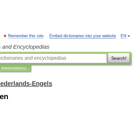
Remember this site
Embed dictionaries into your website
EN
s and Encyclopedias
Search!
Interpretations
ederlands-Engels
zen